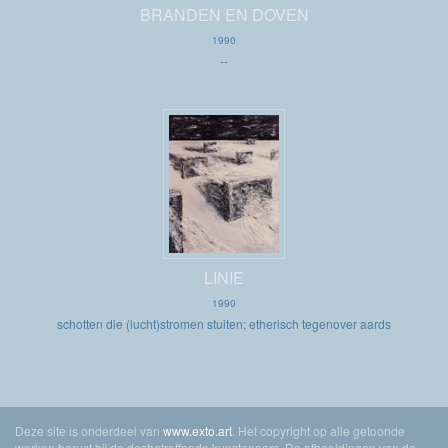
BRANDEN EN DOVEN
1990
--
LINIE
1990
schotten die (lucht)stromen stuiten; etherisch tegenover aards
Deze site is onderdeel van
www.exto.art
. Het copyright op alle getoonde
werken berust bij de desbetreffende kunstenaars. De afbeeldingen van de