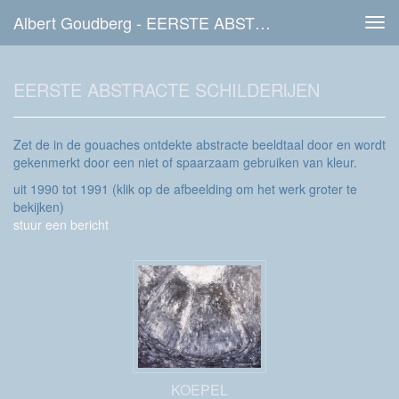
Albert Goudberg - EERSTE ABSTRACTE SCHILDERIJEN
Tog
navi
EERSTE ABSTRACTE SCHILDERIJEN
Zet de in de gouaches ontdekte abstracte beeldtaal door en wordt
gekenmerkt door een niet of spaarzaam gebruiken van kleur.
uit 1990 tot 1991
(klik op de afbeelding om het werk groter te
bekijken)
stuur een bericht
KOEPEL