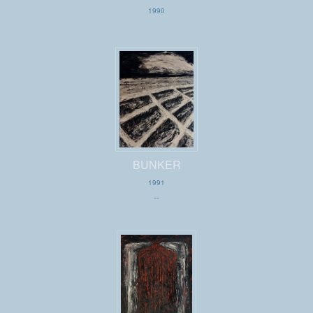
1990
BUNKER
1991
--