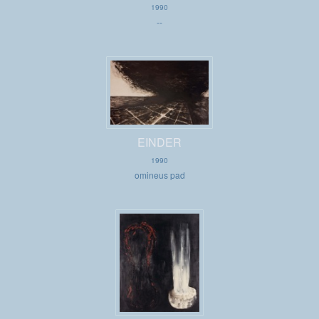
1990
--
EINDER
1990
omineus pad