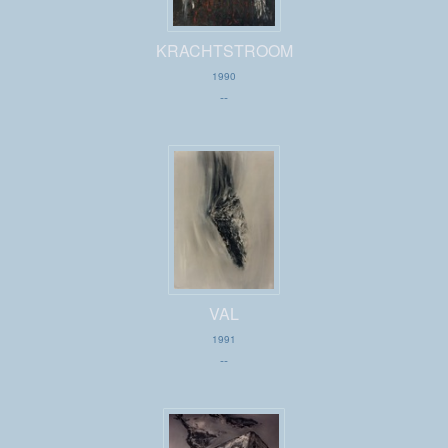
KRACHTSTROOM
1990
--
VAL
1991
--