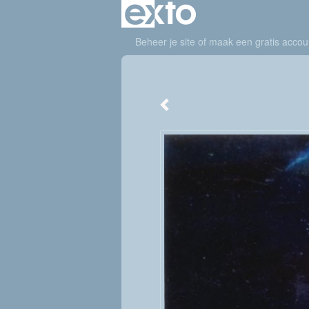
Beheer je site
of
maak een gratis accou