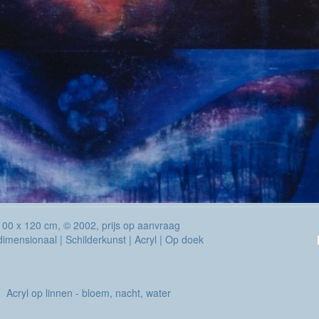
100 x 120 cm, © 2002, prijs op aanvraag
imensionaal | Schilderkunst | Acryl | Op doek
Acryl op linnen - bloem, nacht, water