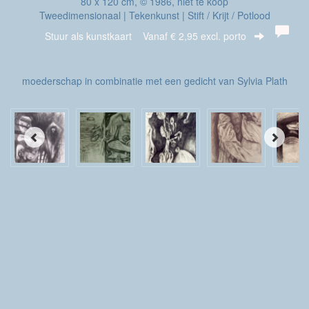
80 x 120 cm, © 1986, niet te koop
Tweedimensionaal | Tekenkunst | Stift / Krijt / Potlood
Stuur als kunstkaart
Vanaf € 2,95 excl. porto
moederschap in combinatie met een gedicht van Sylvia Plath